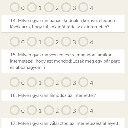
0
1
2
3
4
14. Milyen gyakran panaszkodnak a környezetedben
lévők arra, hogy túl sok időt töltesz az interneten?
0
1
2
3
4
15. Milyen gyakran veszed észre magadon, amikor
internetezel, hogy azt mondod: „csak még egy pár perc
és abbahagyom”?
0
1
2
3
4
16. Milyen gyakran álmodsz az internettel?
0
1
2
3
4
17. Milyen gyakran választod az internetezést ahelyett,