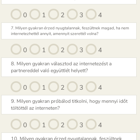
0
1
2
3
4
7. Milyen gyakran érzed nyugtalannak, feszültnek magad, ha nem
internetezhettél annyit, amennyit szerettél volna?
0
1
2
3
4
8. Milyen gyakran választod az internetezést a
partnereddel való együttlét helyett?
0
1
2
3
4
9. Milyen gyakran próbálod titkolni, hogy mennyi időt
töltöttél az interneten?
0
1
2
3
4
10. Milyen gyakran érzed nyugtalannak, feszültnek