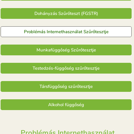
Dohányzás Szűrőteszt (FGSTR)
Problémás Internethasználat Szűrőtesztje
Munkafüggőség Szűrőtesztje
Testedzés-függőség szűrőtesztje
Társfüggőség szűrőtesztje
Alkohol függőség
Problémás Internethasználat