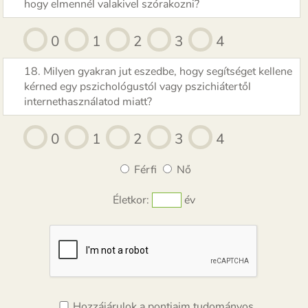
hogy elmennél valakivel szórakozni?
0
1
2
3
4
18. Milyen gyakran jut eszedbe, hogy segítséget kellene
kérned egy pszichológustól vagy pszichiátertől
internethasználatod miatt?
0
1
2
3
4
Férfi
Nő
Életkor:
év
Hozzájárulok a pontjaim tudományos