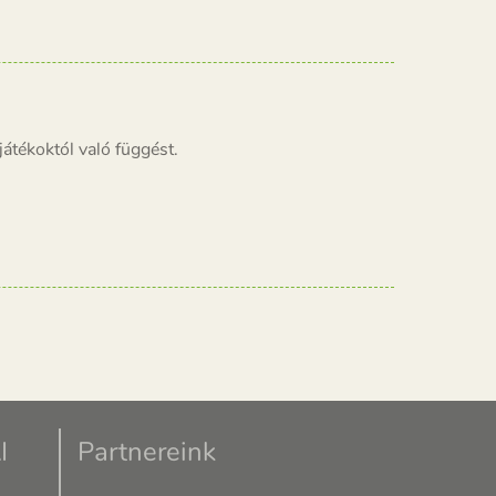
átékoktól való függést.
I
Partnereink