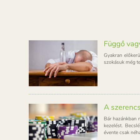
Függő vag
Gyakran előkerü
szokásuk még te
A szerencs
Bár hazánkban m
kezelést. Becsl
évente csak néhá