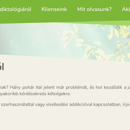
diktológiáról
Klienseink
Mit olvasunk?
Ak
l
ak? Hány pohár ital jelent már problémát, és hol kezdődik a j
ggyakoribb kérdésekreés kétségekre.
erhasználattal vagy viselkedési addikcióval kapcsolatban, írj