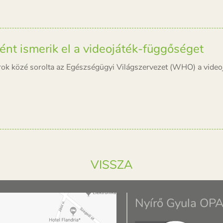
nt ismerik el a videojáték-függőséget
ok közé sorolta az Egészségügyi Világszervezet (WHO) a videoj
VISSZA
Nyírő Gyula OPA