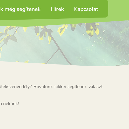
ik még segítenek
Hírek
Kapcsolat
átékszenvedély? Rovatunk cikkei segítenek választ
on nekünk!