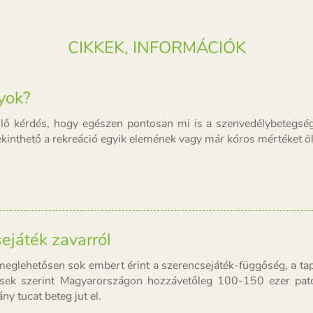
CIKKEK, INFORMÁCIÓK
yok?
lő kérdés, hogy egészen pontosan mi is a szenvedélybetegség
kinthető a rekreáció egyik elemének vagy már kóros mértéket öl
ejáték zavarról
eglehetősen sok embert érint a szerencsejáték-függőség, a tap
ések szerint Magyarországon hozzávetőleg 100-150 ezer patol
ny tucat beteg jut el.