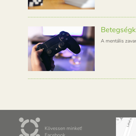
Betegségké
A mentális zavar
Kövessen minket!
Facebook